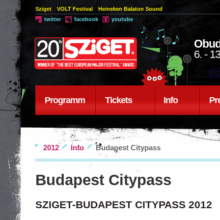
Sziget
VOLT Festival
Heineken Balaton Sound
twitter
facebook
youtube
Obud
6. - 1
Programm
Tickets
Info
Pr
2012
Info
Budapest Citypass
Budapest Citypass
SZIGET-BUDAPEST CITYPASS 2012