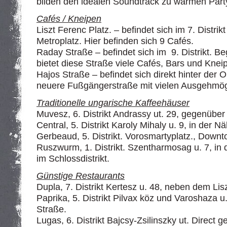
bilden den idealen Soundtrack zu warmen Part
Cafés / Kneipen
Liszt Ferenc Platz. – befindet sich im 7. Distr
Metroplatz. Hier befinden sich 9 Cafés.
Raday Straße – befindet sich im 9. Distrikt. 
bietet diese Straße viele Cafés, Bars und Knei
Hajos Straße – befindet sich direkt hinter der O
neuere Fußgängerstraße mit vielen Ausgehmög
Traditionelle ungarische Kaffeehäuser
Muvesz, 6. Distrikt Andrassy ut. 29, gegenüb
Central, 5. Distrikt Karoly Mihaly u. 9, in der 
Gerbeaud, 5. Distrikt. Vorosmartyplatz., Downt
Ruszwurm, 1. Distrikt. Szentharmosag u. 7, in 
im Schlossdistrikt.
Günstige Restaurants
Dupla, 7. Distrikt Kertesz u. 48, neben dem Lis
Paprika, 5. Distrikt Pilvax köz und Varoshaza u
Straße.
Lugas, 6. Distrikt Bajcsy-Zsilinszky ut. Direct