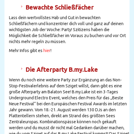
Bewachte Schließfächer
Lass dein wertvollstes Hab und Gut in bewachten
Schließfächern und konzentrier dich voll und ganz auf deinen
wichtigsten Job der Woche: Party! Szitizens haben die
Möglichkeit die Schließfächer im Voraus zu buchen und vor Ort
nichts mehr regeln zu müssen.
Mehr Infos gibt es
hier
!
Die Afterparty B.my.Lake
Wenn du noch eine weitere Party zur Ergänzung an das Non-
Stop-Festivalerlebnis auf dem Sziget willst, dann gibt es eine
große Afterparty am Balaton See! B.my.Lake ist ein 3-Tages
Underground Electro Event, welches den Preis für das „Beste
Neue Festival“ bei den Europäischen Festival Awards im letzten
Jahr gewann. Vom 18.-21. August werden 130 DJs an den
Plattentellern stehen, direkt am Strand des größten Sees
Zentraleuropas. Kombinationspässe können noch gekauft
werden und du musst dir nicht mal Gedanken darüber machen,
wie du vom Sziget auf das B.my.Lake Festival kommst! Das Sziget