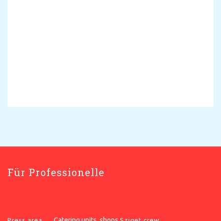
Für Professionelle
Catering units, shops
Press area
Sziget crew