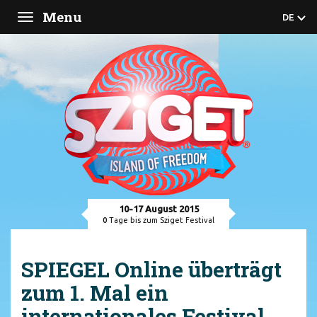
Menu
DE
Toggle
navigation
10-17 August 2015
0
Tage bis zum Sziget Festival
SPIEGEL Online überträgt
zum 1. Mal ein
internationales Festival