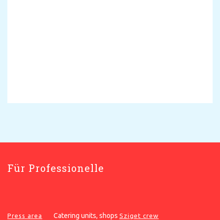
Für Professionelle
Catering units, shops
Press area
Sziget crew